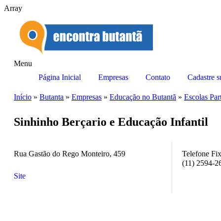
Array
Menu
Página Inicial
Empresas
Contato
Cadastre 
utantã
Início
»
Butanta
»
Empresas
»
Educação no Butantã
»
Escolas Par
o Butantã
ação no Butantã
Sinhinho Berçario e Educação Infantil
tantã
Rua Gastão do Rego Monteiro, 459
Telefone Fix
 Butantã
(11) 2594-2
Site
ução no Butantã
ção no Butantã
no Butantã