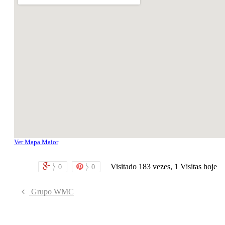
tantã
 Butantã
os no Butantã
Liberais no Butantã
ntã
utantã
Ver Mapa Maior
 no Butantã
Visitado 183 vezes, 1 Visitas hoje
0
0
tantã
Grupo WMC
utantã
Butantã