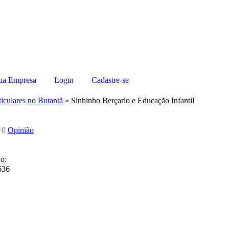
sua Empresa
Login
Cadastre-se
ticulares no Butantã
»
Sinhinho Berçario e Educação Infantil
0
Opinião
o:
636