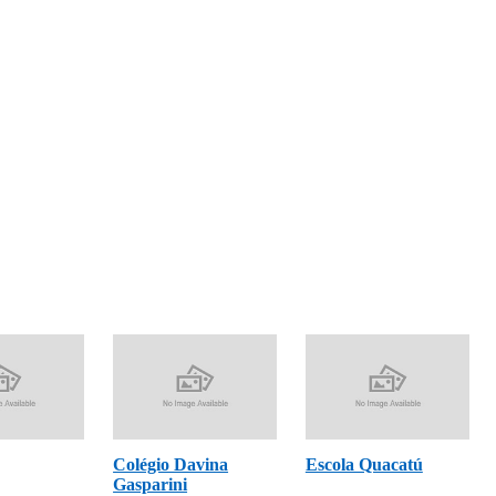
Colégio Davina
Escola Quacatú
Gasparini